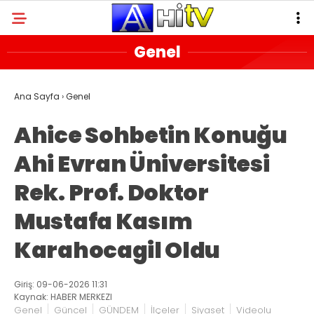
Genel
Ana Sayfa
›
Genel
Ahice Sohbetin Konuğu
Ahi Evran Üniversitesi
Rek. Prof. Doktor
Mustafa Kasım
Karahocagil Oldu
Giriş: 09-06-2026 11:31
Kaynak: HABER MERKEZI
Genel
Güncel
GÜNDEM
İlçeler
Siyaset
Videolu