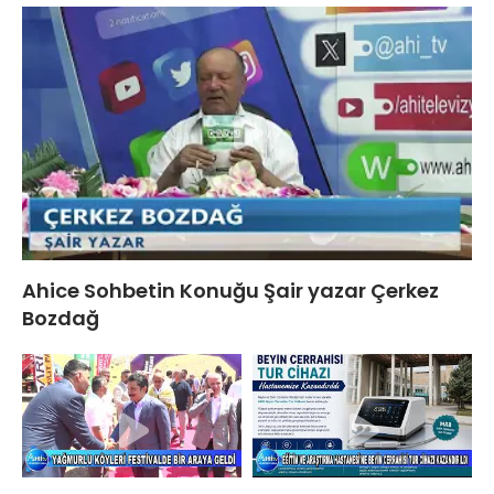
Ahice Sohbetin Konuğu Şair yazar Çerkez
Bozdağ