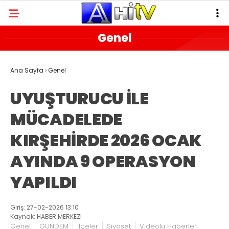
Genel
Ana Sayfa
›
Genel
UYUŞTURUCU İLE
MÜCADELEDE
KIRŞEHİRDE 2026 OCAK
AYINDA 9 OPERASYON
YAPILDI
Giriş: 27-02-2026 13:10
Kaynak: HABER MERKEZI
Genel
GÜNDEM
İlçeler
Siyaset
Videolu Haberler