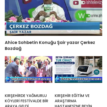
Ahice Sohbetin Konuğu Şair yazar Çerkez
Bozdağ
KIRŞEHİRDE YAĞMURLU
KIRŞEHİR EĞİTİM VE
KÖYLERİ FESTİVALDE BİR
ARAŞTIRMA
ARAYA GELDİ
HASTANESİ’NE BEYİN