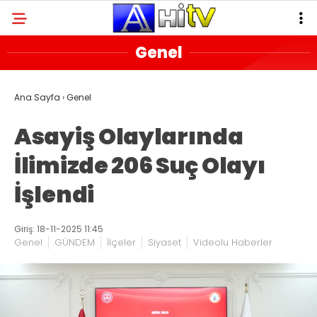
Genel
Ana Sayfa
›
Genel
Asayiş Olaylarında
İlimizde 206 Suç Olayı
İşlendi
Giriş: 18-11-2025 11:45
Genel
GÜNDEM
İlçeler
Siyaset
Videolu Haberler