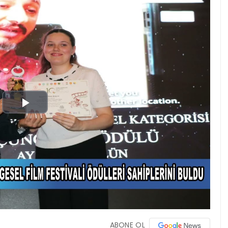
Play
Video
ABONE OL