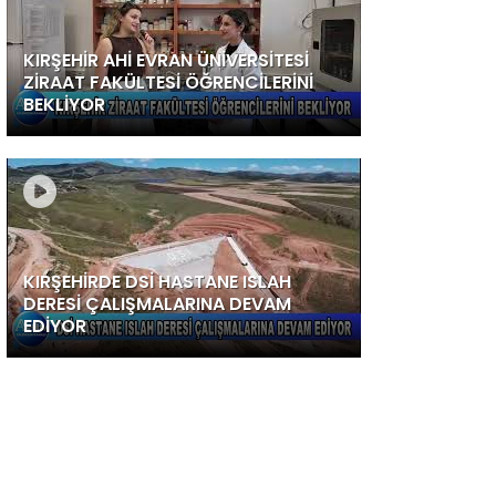
KIRŞEHİR AHİ EVRAN ÜNİVERSİTESİ
ZİRAAT FAKÜLTESİ ÖĞRENCİLERİNİ
BEKLİYOR
KIRŞEHİRDE DSİ HASTANE ISLAH
DERESİ ÇALIŞMALARINA DEVAM
EDİYOR