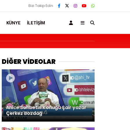
Bizi Takip Edin
KÜNYE
İLETIŞIM
DİĞER VİDEOLAR
Ahice Sohbetin Konuğu Şair yazar
Çerkez Bozdağ