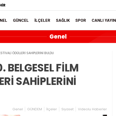
HIR
NEL
GÜNCEL
İLÇELER
SAĞLIK
SPOR
CANLI YAYIN
Genel
ESTİVALİ ÖDÜLLERİ SAHİPLERİNİ BULDU
. BELGESEL FİLM
ERİ SAHİPLERİNİ
Genel
GÜNDEM
İlçeler
Siyaset
Videolu Haberler