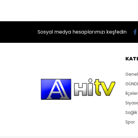
Sosyal medya hesaplarımızı keşfedin
KAT
Genel
GÜND
İlçeler
Siyas
Sağlık
Spor