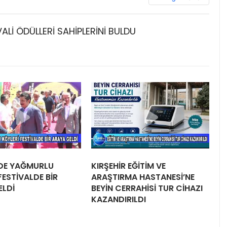
VALİ ÖDÜLLERİ SAHİPLERİNİ BULDU
RDE YAĞMURLU
KIRŞEHİR EĞİTİM VE
FESTİVALDE BİR
ARAŞTIRMA HASTANESİ’NE
ELDİ
BEYİN CERRAHİSİ TUR CİHAZI
KAZANDIRILDI