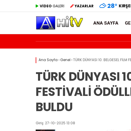
28
°
KIRŞE
VİDEO
GALERİ
YAZARLAR
ANA SAYFA
GE
Ana Sayfa
›
Genel
›
TÜRK DÜNYASI 10. BELGESEL FİLM F
TÜRK DÜNYASI 10
FESTİVALİ ÖDÜLL
BULDU
Giriş: 27-10-2025 13:08