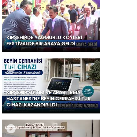
KIRŞEHİRDE YAĞMURLU KÖYLERİ
FESTİVALDE BİR ARAYA GELDİ
KIRŞEHİR EĞİTİM VE ARAŞTIRMA
HASTANESİ’NE BEYİN CERRAHİSİ TUR
CİHAZI KAZANDIRILDI