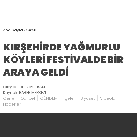
Ana Sayfa
›
Genel
KIRŞEHİRDE YAĞMURLU
KÖYLERİ FESTİVALDE BİR
ARAYA GELDİ
Giriş: 03-08-2026 15:41
Kaynak: HABER MERKEZI
Genel
Güncel
GÜNDEM
İlçeler
Siyaset
Videolu
Haberler